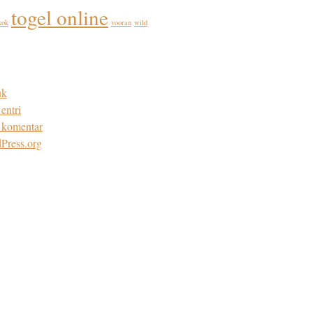
togel online
kok
vooran
wild
uk
entri
 komentar
Press.org