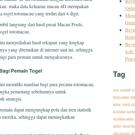
Begi
akan. maka data keluaran macau 4D merupakan
Onli
togel totomacau yang terdiri dari 4 digit.
Mema
Onli
mbil langsung dari hasil pusat Macau Pools,
Begi
togel totomacau.
Hidr
ni menyediakan hasil rekapan yang lengkap
Begi
nya yang ditemukan di internet saat ini. sehingga
Soft
agi para pemain untuk mengaksesnya.
Peny
Bagi Pemain Togel
Tag
ni memiliki manfaat bagi para pecinta totomacau,
aeon
aeon360
ai
-angka pemenang sebelumnya untuk
berita online
bol
h strategis.
online
google cl
pemain dapat mengungkap pola dan tren statistik
kesehatan
langk
n mereka, sehingga dapat meningkatkan
perjudian online
sbobet
portal ber
situs slot qris
slo
kini yang menyoroti pentingnya wawasan berbasis