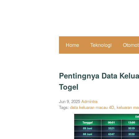
Home
Teknologi
Otomoti
Pentingnya Data Kelu
Togel
Jun 9, 2025
Admintra
Tags:
data keluaran macau 4D
,
keluaran m