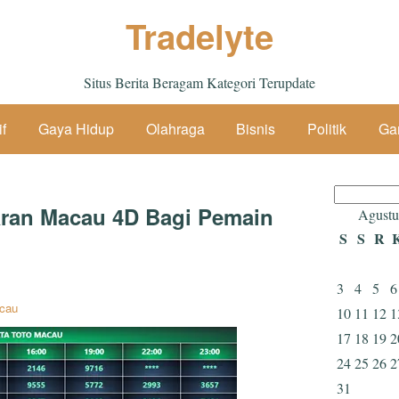
Tradelyte
Situs Berita Beragam Kategori Terupdate
f
Gaya Hidup
Olahraga
Bisnis
Politik
Ga
Cari
aran Macau 4D Bagi Pemain
untuk:
Agustu
S
S
R
3
4
5
6
acau
10
11
12
1
17
18
19
2
24
25
26
2
31