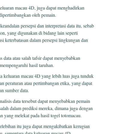
keluaran macau 4D, juga dapat menghadirkan
 dipertimbangkan oleh pemain.
keandalan persepsi dan interpretasi data itu, sebab
on, yang digunakan di bidang lain seperti
si keterbatasan dalam persepsi lingkungan dan
s data atau salah tafsir dapat menyebabkan
 mempengaruhi hasil taruhan.
ta keluaran macau 4D yang lebih luas juga tunduk
an peraturan atau pertimbangan etika, yang dapat
an sumber data.
analisis data tersebut dapat menyebabkan pemain
alah dalam prediksi mereka, dimana juga dengan
n yang melekat pada hasil togel totomacau.
lebihan itu juga dapat mengakibatkan kerugian
itu, sementara data keluaran macau 4D