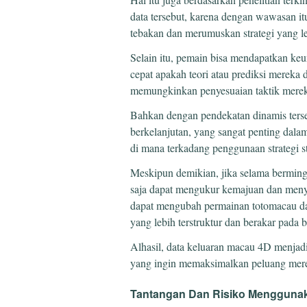
data tersebut, karena dengan wawasan 
tebakan dan merumuskan strategi yang le
Selain itu, pemain bisa mendapatkan k
cepat apakah teori atau prediksi mereka
memungkinkan penyesuaian taktik mereka
Bahkan dengan pendekatan dinamis terse
berkelanjutan, yang sangat penting dala
di mana terkadang penggunaan strategi sta
Meskipun demikian, jika selama berming
saja dapat mengukur kemajuan dan men
dapat mengubah permainan totomacau da
yang lebih terstruktur dan berakar pada b
Alhasil, data keluaran macau 4D menjad
yang ingin memaksimalkan peluang mereka
Tantangan Dan Risiko Menggunak