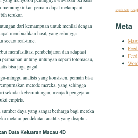
itu memungkinkan pemain dapat melampaui
sepak bola
tiong
bih terukur.
Meta
euntungan dari kemampuan untuk menilai dengan
 dapat membuahkan hasil, yang sehingga
 secara real-time.
Mas
Feed 
but memfasilitasi pembelajaran dan adaptasi
Feed
m permainan untung-untungan seperti totomacau,
Word
tis bisa juga gagal.
gu-minggu analisis yang konsisten, pemain bisa
yempurnakan metode mereka, yang sehingga
ri sekadar keberuntungan, menjadi pengejaran
ukti empiris.
i sumber daya yang sangat berharga bagi mereka
 melalui pendekatan analitis yang disiplin.
an Data Keluaran Macau 4D