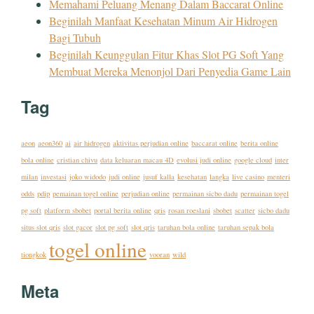
Memahami Peluang Menang Dalam Baccarat Online
Beginilah Manfaat Kesehatan Minum Air Hidrogen
Bagi Tubuh
Beginilah Keunggulan Fitur Khas Slot PG Soft Yang
Membuat Mereka Menonjol Dari Penyedia Game Lain
Tag
aeon
aeon360
ai
air hidrogen
aktivitas perjudian online
baccarat online
berita online
bola online
cristian chivu
data keluaran macau 4D
evolusi judi online
google cloud
inter
milan
investasi
joko widodo
judi online
jusuf kalla
kesehatan
langka
live casino
menteri
odds
pdip
pemainan togel online
perjudian online
permainan sicbo dadu
permainan togel
pg soft
platform sbobet
portal berita online
qris
rosan roeslani
sbobet
scatter
sicbo dadu
situs slot qris
slot gacor
slot pg soft
slot qris
taruhan bola online
taruhan sepak bola
togel online
tiongkok
vooran
wild
Meta