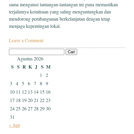
sama mengatasi tantangan-tantangan ini guna memastikan
terjalinnya kemitraan yang saling menguntungkan dan
mendorong pembangunan berkelanjutan dengan tetap
menjaga kepentingan lokal.
Leave a Comment
Cari
untuk:
Agustus 2026
S
S
R
K
J
S
M
1
2
3
4
5
6
7
8
9
10
11
12
13
14
15
16
17
18
19
20
21
22
23
24
25
26
27
28
29
30
31
« Apr