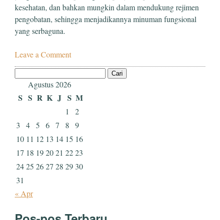
kesehatan, dan bahkan mungkin dalam mendukung rejimen
pengobatan, sehingga menjadikannya minuman fungsional
yang serbaguna.
Leave a Comment
Cari
untuk:
Agustus 2026
S
S
R
K
J
S
M
1
2
3
4
5
6
7
8
9
10
11
12
13
14
15
16
17
18
19
20
21
22
23
24
25
26
27
28
29
30
31
« Apr
Pos-pos Terbaru