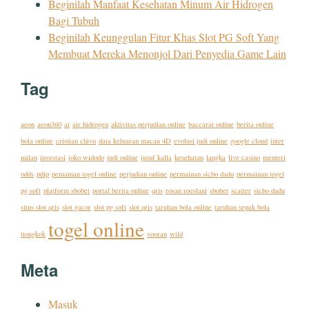
Beginilah Manfaat Kesehatan Minum Air Hidrogen
Bagi Tubuh
Beginilah Keunggulan Fitur Khas Slot PG Soft Yang
Membuat Mereka Menonjol Dari Penyedia Game Lain
Tag
aeon
aeon360
ai
air hidrogen
aktivitas perjudian online
baccarat online
berita online
bola online
cristian chivu
data keluaran macau 4D
evolusi judi online
google cloud
inter
milan
investasi
joko widodo
judi online
jusuf kalla
kesehatan
langka
live casino
menteri
odds
pdip
pemainan togel online
perjudian online
permainan sicbo dadu
permainan togel
pg soft
platform sbobet
portal berita online
qris
rosan roeslani
sbobet
scatter
sicbo dadu
situs slot qris
slot gacor
slot pg soft
slot qris
taruhan bola online
taruhan sepak bola
togel online
tiongkok
vooran
wild
Meta
Masuk