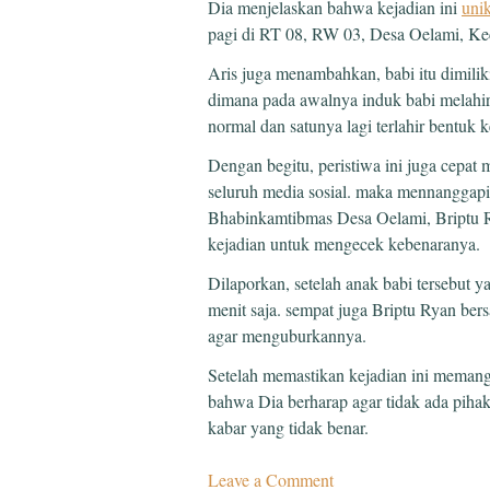
Dia menjelaskan bahwa kejadian ini
uni
pagi di RT 08, RW 03, Desa Oelami, Ke
Aris juga menambahkan, babi itu dimili
dimana pada awalnya induk babi melahirka
normal dan satunya lagi terlahir bentuk k
Dengan begitu, peristiwa ini juga cepat
seluruh media sosial. maka mennanggapi h
Bhabinkamtibmas Desa Oelami, Briptu R
kejadian untuk mengecek kebenaranya.
Dilaporkan, setelah anak babi tersebut y
menit saja. sempat juga Briptu Ryan be
agar menguburkannya.
Setelah memastikan kejadian ini memang
bahwa Dia berharap agar tidak ada pihak
kabar yang tidak benar.
Leave a Comment