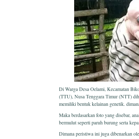
Di Warga Desa Oelami, Kecamatan Biko
(TTU), Nusa Tenggara Timur (NTT) dih
memiliki bentuk kelainan genetik. dimana
Maka berdasarkan foto yang disebar, anak
bermulut seperti paruh burung serta ke
Dimana peristiwa ini juga dibenarkan o