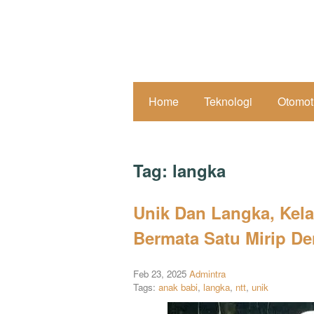
Home
Teknologi
Otomoti
Tag:
langka
Unik Dan Langka, Kel
Bermata Satu Mirip D
Feb 23, 2025
Admintra
Tags:
anak babi
,
langka
,
ntt
,
unik