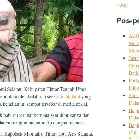
« Apr
Pos-p
AEON
Melu
Mema
Jusu
Capa
Berk
Porta
Infor
mi Selatan, Kabupaten Timor Tengah Utara
Situs
ebohkan oleh kelahiran seekor
anak babi
yang
Dala
 kejadian ini sempat tersebar di media sosial.
Begi
 babi itu terlihat bermata satu dimukanya dan
Dala
palanya maupun badan mirip dengan manusia.
Begi
Onli
leh Kapolsek Miomaffo Timur, Iptu Aris Salama,