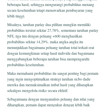
beberapa hasil, sehingga mengurangi probabilitas menang
secara keseluruhan tetapi menawarkan pembayaran yang
lebih tinggi.
Misalnya, taruhan parlay dua pilihan mungkin memiliki
probabilitas tersirat sekitar 27,78%, sementara taruhan parlay
NFL tiga tim dengan peluang +600 menghasilkan
probabilitas sekitar 14,29%. maka angka-angka itu
menunjukkan bagaimana peluang taruhan total terkait erat
dengan kemungkinan setiap hasil individu dan bagaimana
menggabungkan beberapa taruhan bisa mempengaruhi
probabilitas keseluruhan.
Maka memahami probabilitas itu sangat penting bagi pemain
yang ingin mengoptimalkan strategi taruhan sicbo dadu
mereka dan memaksimalkan imbal hasil yang diharapkan
sekaligus mengelola risiko secara efektif.
Sebagaimana dengan menganalisis peluang dan nilai yang
diharapkan, pemain dapat mengukur dengan lebih baik