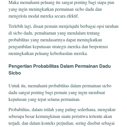
Maka memahami peluang itu sangat penting bagi siapa pun
yang ingin meningkatkan permainan sicbo dadu dan
mengelola modal mereka secara efektif.
Terlebih lagi, disaat pemain menjelajahi berbagai opsi taruhan
di sicbo dadu, pemahaman yang mendalam tentang
probabilitas yang mendasarinya dapat meningkatkan
pengambilan keputusan strategis mereka dan berpotensi
meningkatkan peluang keberhasilan mereka.
Pengertian Probabilitas Dalam Permainan Dadu
Sicbo
Untuk itu, memahami probabilitas dalam permainan sicbo
dadu sangat penting bagi pemain yang ingin membuat
keputusan yang tepat selama permainan.
Probabilitas, dalam istilah yang paling sederhana, mengukur
seberapa besar kemungkinan suatu peristiwa tertentu akan
terjadi, dan dalam konteks perjudian, sering disebut sebagai