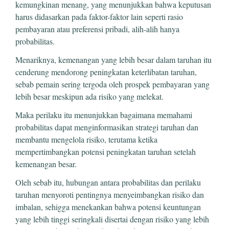
kemungkinan menang, yang menunjukkan bahwa keputusan
harus didasarkan pada faktor-faktor lain seperti rasio
pembayaran atau preferensi pribadi, alih-alih hanya
probabilitas.
Menariknya, kemenangan yang lebih besar dalam taruhan itu
cenderung mendorong peningkatan keterlibatan taruhan,
sebab pemain sering tergoda oleh prospek pembayaran yang
lebih besar meskipun ada risiko yang melekat.
Maka perilaku itu menunjukkan bagaimana memahami
probabilitas dapat menginformasikan strategi taruhan dan
membantu mengelola risiko, terutama ketika
mempertimbangkan potensi peningkatan taruhan setelah
kemenangan besar.
Oleh sebab itu, hubungan antara probabilitas dan perilaku
taruhan menyoroti pentingnya menyeimbangkan risiko dan
imbalan, sehigga menekankan bahwa potensi keuntungan
yang lebih tinggi seringkali disertai dengan risiko yang lebih